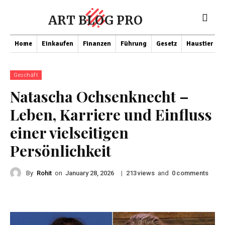
ART BLOG PRO
Home
Einkaufen
Finanzen
Führung
Gesetz
Haustier
Geschäft
Natascha Ochsenknecht –
Leben, Karriere und Einfluss
einer vielseitigen
Persönlichkeit
By
Rohit
on
|
views
and
comments
January 28, 2026
213
0