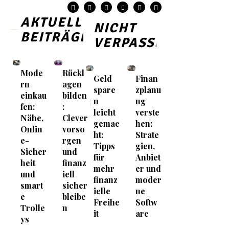
AKTUELLE
NICHT
BEITRÄGE
VERPASSEN
Mode
Rückl
Geld
Finan
rn
agen
spare
zplanu
einkau
bilden
n
ng
fen:
:
leicht
verste
Nähe,
Clever
gemac
hen:
Onlin
vorso
ht:
Strate
e-
rgen
Tipps
gien,
Sicher
und
für
Anbiet
heit
finanz
mehr
er und
und
iell
finanz
moder
smart
sicher
ielle
ne
e
bleibe
Freihe
Softw
Trolle
n
it
are
ys