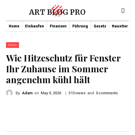
ART BLOG PRO
Home
Einkaufen
Finanzen
Führung
Gesetz
Haustier
Heim
Wie Hitzeschutz für Fenster
Ihr Zuhause im Sommer
angenehm kühl hält
By
Adam
on
|
views
and
comments
May 9, 2026
313
0